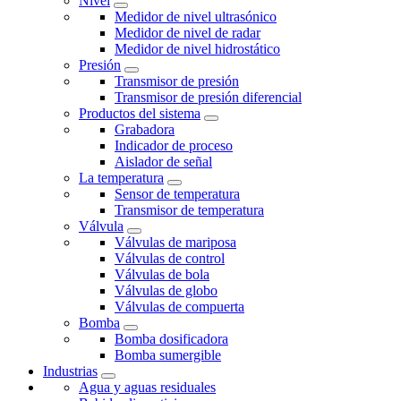
Nivel
Medidor de nivel ultrasónico
Medidor de nivel de radar
Medidor de nivel hidrostático
Presión
Transmisor de presión
Transmisor de presión diferencial
Productos del sistema
Grabadora
Indicador de proceso
Aislador de señal
La temperatura
Sensor de temperatura
Transmisor de temperatura
Válvula
Válvulas de mariposa
Válvulas de control
Válvulas de bola
Válvulas de globo
Válvulas de compuerta
Bomba
Bomba dosificadora
Bomba sumergible
Industrias
Agua y aguas residuales