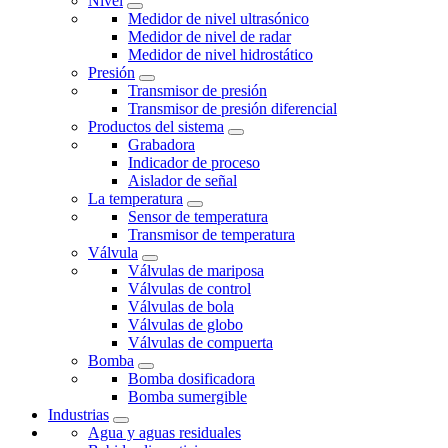
Nivel
Medidor de nivel ultrasónico
Medidor de nivel de radar
Medidor de nivel hidrostático
Presión
Transmisor de presión
Transmisor de presión diferencial
Productos del sistema
Grabadora
Indicador de proceso
Aislador de señal
La temperatura
Sensor de temperatura
Transmisor de temperatura
Válvula
Válvulas de mariposa
Válvulas de control
Válvulas de bola
Válvulas de globo
Válvulas de compuerta
Bomba
Bomba dosificadora
Bomba sumergible
Industrias
Agua y aguas residuales