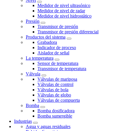
Nivel
Medidor de nivel ultrasónico
Medidor de nivel de radar
Medidor de nivel hidrostático
Presión
Transmisor de presión
Transmisor de presión diferencial
Productos del sistema
Grabadora
Indicador de proceso
Aislador de señal
La temperatura
Sensor de temperatura
Transmisor de temperatura
Válvula
Válvulas de mariposa
Válvulas de control
Válvulas de bola
Válvulas de globo
Válvulas de compuerta
Bomba
Bomba dosificadora
Bomba sumergible
Industrias
Agua y aguas residuales