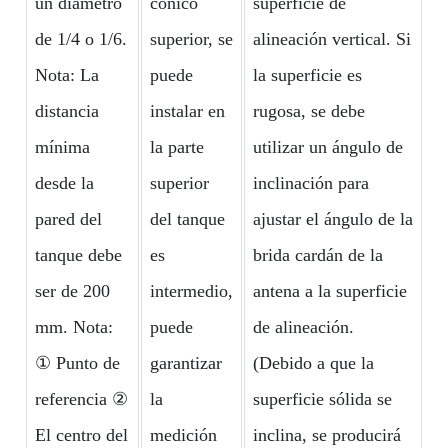
un diámetro
cónico
superficie de
de 1/4 o 1/6.
superior, se
alineación vertical. Si
Nota: La
puede
la superficie es
distancia
instalar en
rugosa, se debe
mínima
la parte
utilizar un ángulo de
desde la
superior
inclinación para
pared del
del tanque
ajustar el ángulo de la
tanque debe
es
brida cardán de la
ser de 200
intermedio,
antena a la superficie
mm. Nota:
puede
de alineación.
① Punto de
garantizar
(Debido a que la
referencia ②
la
superficie sólida se
El centro del
medición
inclina, se producirá