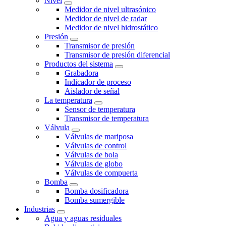
Nivel
Medidor de nivel ultrasónico
Medidor de nivel de radar
Medidor de nivel hidrostático
Presión
Transmisor de presión
Transmisor de presión diferencial
Productos del sistema
Grabadora
Indicador de proceso
Aislador de señal
La temperatura
Sensor de temperatura
Transmisor de temperatura
Válvula
Válvulas de mariposa
Válvulas de control
Válvulas de bola
Válvulas de globo
Válvulas de compuerta
Bomba
Bomba dosificadora
Bomba sumergible
Industrias
Agua y aguas residuales