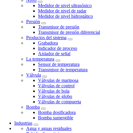
Nivel
Medidor de nivel ultrasónico
Medidor de nivel de radar
Medidor de nivel hidrostático
Presión
Transmisor de presión
Transmisor de presión diferencial
Productos del sistema
Grabadora
Indicador de proceso
Aislador de señal
La temperatura
Sensor de temperatura
Transmisor de temperatura
Válvula
Válvulas de mariposa
Válvulas de control
Válvulas de bola
Válvulas de globo
Válvulas de compuerta
Bomba
Bomba dosificadora
Bomba sumergible
Industrias
Agua y aguas residuales