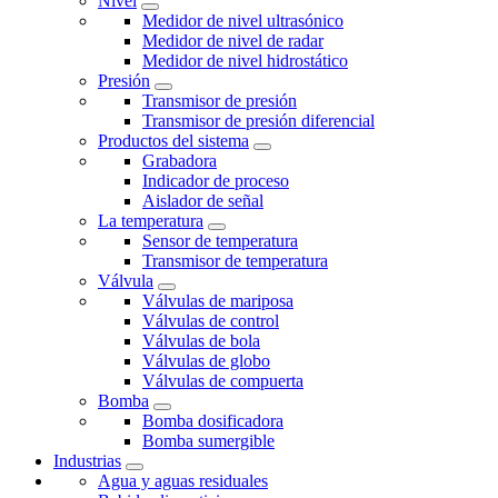
Nivel
Medidor de nivel ultrasónico
Medidor de nivel de radar
Medidor de nivel hidrostático
Presión
Transmisor de presión
Transmisor de presión diferencial
Productos del sistema
Grabadora
Indicador de proceso
Aislador de señal
La temperatura
Sensor de temperatura
Transmisor de temperatura
Válvula
Válvulas de mariposa
Válvulas de control
Válvulas de bola
Válvulas de globo
Válvulas de compuerta
Bomba
Bomba dosificadora
Bomba sumergible
Industrias
Agua y aguas residuales