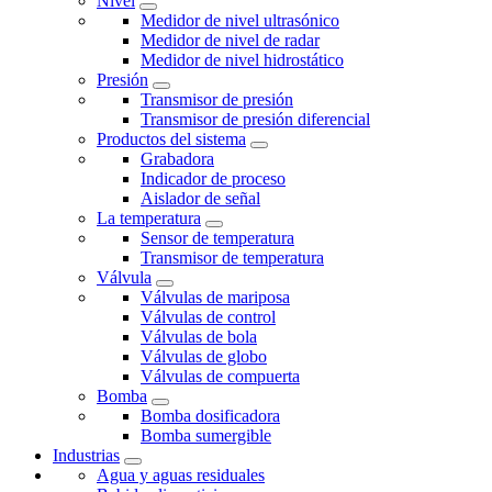
Nivel
Medidor de nivel ultrasónico
Medidor de nivel de radar
Medidor de nivel hidrostático
Presión
Transmisor de presión
Transmisor de presión diferencial
Productos del sistema
Grabadora
Indicador de proceso
Aislador de señal
La temperatura
Sensor de temperatura
Transmisor de temperatura
Válvula
Válvulas de mariposa
Válvulas de control
Válvulas de bola
Válvulas de globo
Válvulas de compuerta
Bomba
Bomba dosificadora
Bomba sumergible
Industrias
Agua y aguas residuales