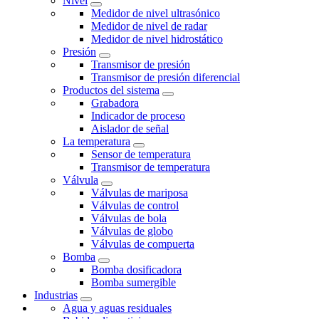
Nivel
Medidor de nivel ultrasónico
Medidor de nivel de radar
Medidor de nivel hidrostático
Presión
Transmisor de presión
Transmisor de presión diferencial
Productos del sistema
Grabadora
Indicador de proceso
Aislador de señal
La temperatura
Sensor de temperatura
Transmisor de temperatura
Válvula
Válvulas de mariposa
Válvulas de control
Válvulas de bola
Válvulas de globo
Válvulas de compuerta
Bomba
Bomba dosificadora
Bomba sumergible
Industrias
Agua y aguas residuales