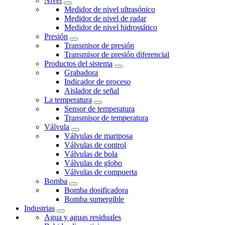
Nivel
Medidor de nivel ultrasónico
Medidor de nivel de radar
Medidor de nivel hidrostático
Presión
Transmisor de presión
Transmisor de presión diferencial
Productos del sistema
Grabadora
Indicador de proceso
Aislador de señal
La temperatura
Sensor de temperatura
Transmisor de temperatura
Válvula
Válvulas de mariposa
Válvulas de control
Válvulas de bola
Válvulas de globo
Válvulas de compuerta
Bomba
Bomba dosificadora
Bomba sumergible
Industrias
Agua y aguas residuales