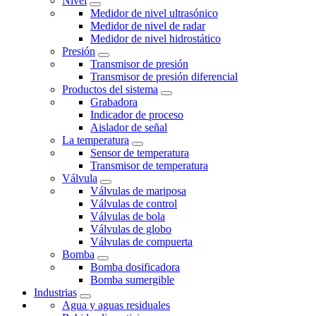
Nivel
Medidor de nivel ultrasónico
Medidor de nivel de radar
Medidor de nivel hidrostático
Presión
Transmisor de presión
Transmisor de presión diferencial
Productos del sistema
Grabadora
Indicador de proceso
Aislador de señal
La temperatura
Sensor de temperatura
Transmisor de temperatura
Válvula
Válvulas de mariposa
Válvulas de control
Válvulas de bola
Válvulas de globo
Válvulas de compuerta
Bomba
Bomba dosificadora
Bomba sumergible
Industrias
Agua y aguas residuales