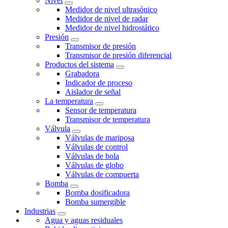
Nivel
Medidor de nivel ultrasónico
Medidor de nivel de radar
Medidor de nivel hidrostático
Presión
Transmisor de presión
Transmisor de presión diferencial
Productos del sistema
Grabadora
Indicador de proceso
Aislador de señal
La temperatura
Sensor de temperatura
Transmisor de temperatura
Válvula
Válvulas de mariposa
Válvulas de control
Válvulas de bola
Válvulas de globo
Válvulas de compuerta
Bomba
Bomba dosificadora
Bomba sumergible
Industrias
Agua y aguas residuales