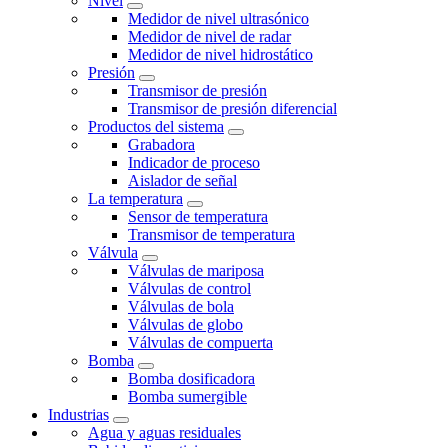
Nivel
Medidor de nivel ultrasónico
Medidor de nivel de radar
Medidor de nivel hidrostático
Presión
Transmisor de presión
Transmisor de presión diferencial
Productos del sistema
Grabadora
Indicador de proceso
Aislador de señal
La temperatura
Sensor de temperatura
Transmisor de temperatura
Válvula
Válvulas de mariposa
Válvulas de control
Válvulas de bola
Válvulas de globo
Válvulas de compuerta
Bomba
Bomba dosificadora
Bomba sumergible
Industrias
Agua y aguas residuales