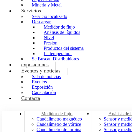
Minería y Metal
Servicios
Servicio localizado
Descargar
Medidor de flujo
Análisis de líquidos
Nivel
Presión
Productos del sistema
La temperatura
Se Buscan Distribuidores
exposiciones
Eventos y noticias
Sala de noticias
Eventos
Exposición
Capacitación
Contacta
Medidor de flujo
Análisis de 
Caudalímetro magnético
Sensor y medi
Caudalímetro de vórtice
Sensor y medid
Caudalímetro de turbina
Sensor y medid