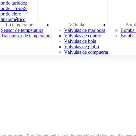
or de turbidez
dor de TSS/SS
or de cloro
tiparamétrico
La temperatura
Válvula
Bom
Sensor de temperatura
Válvulas de mariposa
Bomba d
Transmisor de temperatura
Válvulas de control
Bomba 
Válvulas de bola
Válvulas de globo
Válvulas de compuerta
ón de monitoreo. Tamaño pequeño, fácil integración del sistema, el consu