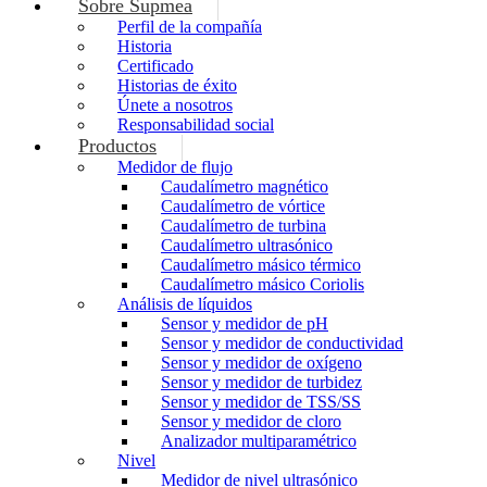
Sobre Supmea
Perfil de la compañía
Historia
Certificado
Historias de éxito
Únete a nosotros
Responsabilidad social
Productos
Medidor de flujo
Caudalímetro magnético
Caudalímetro de vórtice
Caudalímetro de turbina
Caudalímetro ultrasónico
Caudalímetro másico térmico
Caudalímetro másico Coriolis
Análisis de líquidos
Sensor y medidor de pH
Sensor y medidor de conductividad
Sensor y medidor de oxígeno
Sensor y medidor de turbidez
Sensor y medidor de TSS/SS
Sensor y medidor de cloro
Analizador multiparamétrico
Nivel
Medidor de nivel ultrasónico