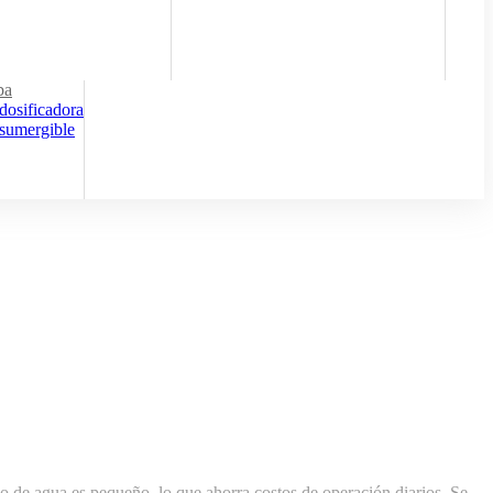
ba
osificadora
sumergible
mo de agua es pequeño, lo que ahorra costos de operación diarios. Se