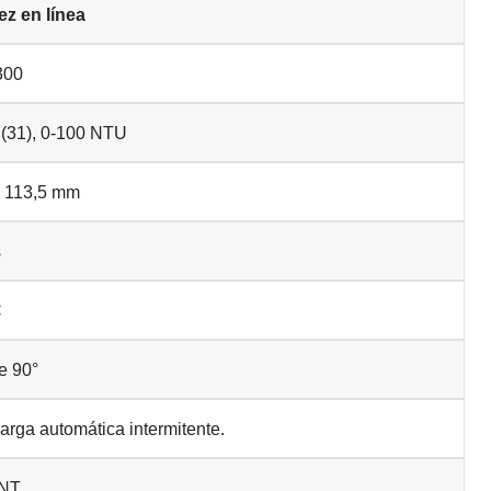
ez en línea
300
 (31), 0-100 NTU
 113,5 mm
s
C
e 90°
arga automática intermitente.
UNT