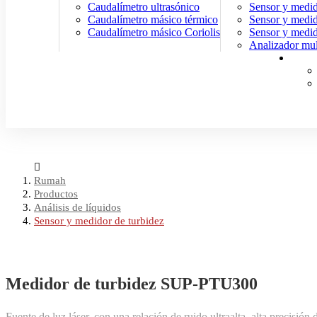
Caudalímetro ultrasónico
Sensor y medid
Caudalímetro másico térmico
Sensor y medi
Caudalímetro másico Coriolis
Sensor y medid
Analizador mul
Rumah
Productos
Análisis de líquidos
Sensor y medidor de turbidez
Medidor de turbidez SUP-PTU300
Fuente de luz láser, con una relación de ruido ultraalta, alta precisi