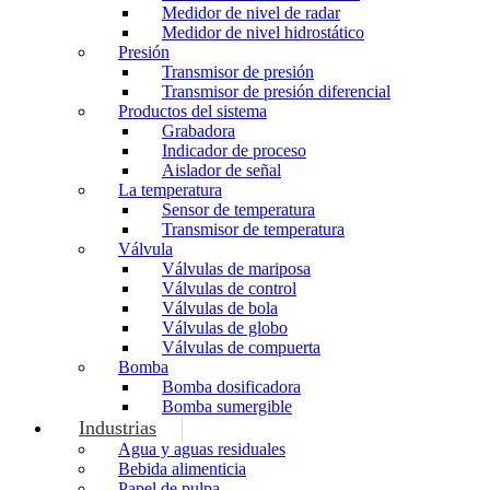
Medidor de nivel de radar
Medidor de nivel hidrostático
Presión
Transmisor de presión
Transmisor de presión diferencial
Productos del sistema
Grabadora
Indicador de proceso
Aislador de señal
La temperatura
Sensor de temperatura
Transmisor de temperatura
Válvula
Válvulas de mariposa
Válvulas de control
Válvulas de bola
Válvulas de globo
Válvulas de compuerta
Bomba
Bomba dosificadora
Bomba sumergible
Industrias
Agua y aguas residuales
Bebida alimenticia
Papel de pulpa