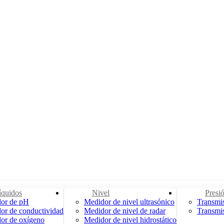
líquidos
Nivel
Presi
dor de pH
Medidor de nivel ultrasónico
Transmis
or de conductividad
Medidor de nivel de radar
Transmis
or de oxígeno
Medidor de nivel hidrostático