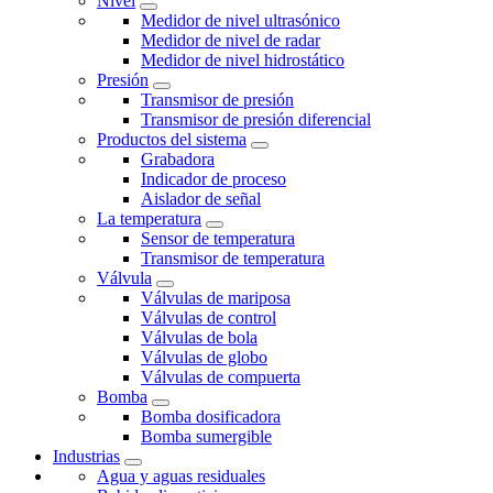
Nivel
Medidor de nivel ultrasónico
Medidor de nivel de radar
Medidor de nivel hidrostático
Presión
Transmisor de presión
Transmisor de presión diferencial
Productos del sistema
Grabadora
Indicador de proceso
Aislador de señal
La temperatura
Sensor de temperatura
Transmisor de temperatura
Válvula
Válvulas de mariposa
Válvulas de control
Válvulas de bola
Válvulas de globo
Válvulas de compuerta
Bomba
Bomba dosificadora
Bomba sumergible
Industrias
Agua y aguas residuales