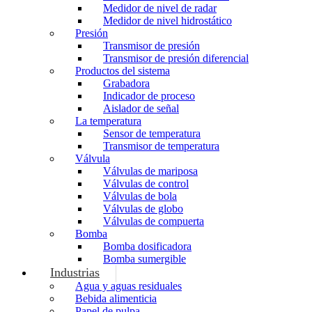
Medidor de nivel de radar
Medidor de nivel hidrostático
Presión
Transmisor de presión
Transmisor de presión diferencial
Productos del sistema
Grabadora
Indicador de proceso
Aislador de señal
La temperatura
Sensor de temperatura
Transmisor de temperatura
Válvula
Válvulas de mariposa
Válvulas de control
Válvulas de bola
Válvulas de globo
Válvulas de compuerta
Bomba
Bomba dosificadora
Bomba sumergible
Industrias
Agua y aguas residuales
Bebida alimenticia
Papel de pulpa