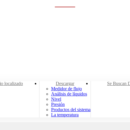
Rumah
Servicios
Descargar
Productos del sistema
io localizado
Descargar
Se Buscan D
Medidor de flujo
Análisis de líquidos
Nivel
Presión
Productos del sistema
La temperatura