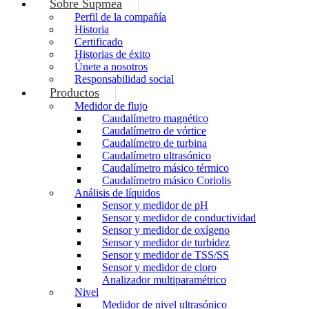
Sobre Supmea
Perfil de la compañía
Historia
Certificado
Historias de éxito
Únete a nosotros
Responsabilidad social
Productos
Medidor de flujo
Caudalímetro magnético
Caudalímetro de vórtice
Caudalímetro de turbina
Caudalímetro ultrasónico
Caudalímetro másico térmico
Caudalímetro másico Coriolis
Análisis de líquidos
Sensor y medidor de pH
Sensor y medidor de conductividad
Sensor y medidor de oxígeno
Sensor y medidor de turbidez
Sensor y medidor de TSS/SS
Sensor y medidor de cloro
Analizador multiparamétrico
Nivel
Medidor de nivel ultrasónico