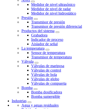
Nivel
Medidor de nivel ultrasónico
Medidor de nivel de radar
Medidor de nivel hidrostático
Presión
Transmisor de presión
Transmisor de presión diferencial
Productos del sistema
Grabadora
Indicador de proceso
Aislador de señal
La temperatura
Sensor de temperatura
Transmisor de temperatura
Válvula
Válvulas de mariposa
Válvulas de control
Válvulas de bola
Válvulas de globo
Válvulas de compuerta
Bomba
Bomba dosificadora
Bomba sumergible
Industrias
Agua y aguas residuales