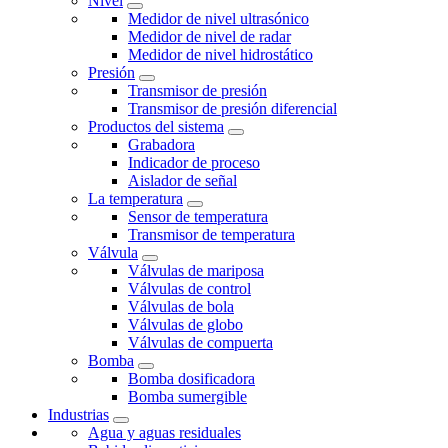
Nivel
Medidor de nivel ultrasónico
Medidor de nivel de radar
Medidor de nivel hidrostático
Presión
Transmisor de presión
Transmisor de presión diferencial
Productos del sistema
Grabadora
Indicador de proceso
Aislador de señal
La temperatura
Sensor de temperatura
Transmisor de temperatura
Válvula
Válvulas de mariposa
Válvulas de control
Válvulas de bola
Válvulas de globo
Válvulas de compuerta
Bomba
Bomba dosificadora
Bomba sumergible
Industrias
Agua y aguas residuales