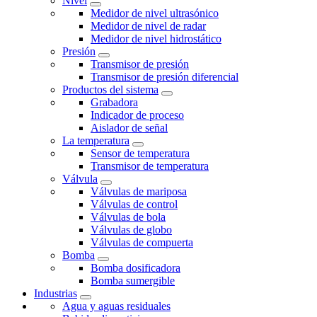
Nivel
Medidor de nivel ultrasónico
Medidor de nivel de radar
Medidor de nivel hidrostático
Presión
Transmisor de presión
Transmisor de presión diferencial
Productos del sistema
Grabadora
Indicador de proceso
Aislador de señal
La temperatura
Sensor de temperatura
Transmisor de temperatura
Válvula
Válvulas de mariposa
Válvulas de control
Válvulas de bola
Válvulas de globo
Válvulas de compuerta
Bomba
Bomba dosificadora
Bomba sumergible
Industrias
Agua y aguas residuales