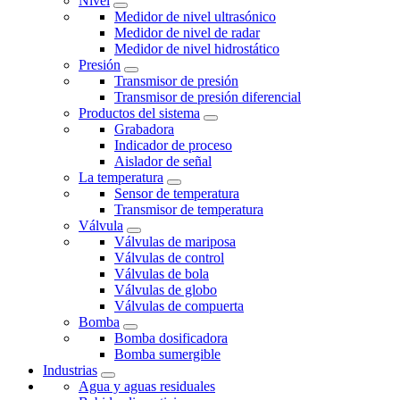
Nivel
Medidor de nivel ultrasónico
Medidor de nivel de radar
Medidor de nivel hidrostático
Presión
Transmisor de presión
Transmisor de presión diferencial
Productos del sistema
Grabadora
Indicador de proceso
Aislador de señal
La temperatura
Sensor de temperatura
Transmisor de temperatura
Válvula
Válvulas de mariposa
Válvulas de control
Válvulas de bola
Válvulas de globo
Válvulas de compuerta
Bomba
Bomba dosificadora
Bomba sumergible
Industrias
Agua y aguas residuales