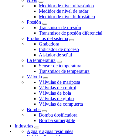
Nivel
Medidor de nivel ultrasónico
Medidor de nivel de radar
Medidor de nivel hidrostático
Presión
Transmisor de presión
Transmisor de presión diferencial
Productos del sistema
Grabadora
Indicador de proceso
Aislador de señal
La temperatura
Sensor de temperatura
Transmisor de temperatura
Válvula
Válvulas de mariposa
Válvulas de control
Válvulas de bola
Válvulas de globo
Válvulas de compuerta
Bomba
Bomba dosificadora
Bomba sumergible
Industrias
Agua y aguas residuales