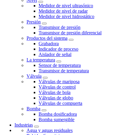
Nivel
Medidor de nivel ultrasónico
Medidor de nivel de radar
Medidor de nivel hidrostático
Presión
Transmisor de presión
Transmisor de presión diferencial
Productos del sistema
Grabadora
Indicador de proceso
Aislador de señal
La temperatura
Sensor de temperatura
Transmisor de temperatura
Válvula
Válvulas de mariposa
Válvulas de control
Válvulas de bola
Válvulas de globo
Válvulas de compuerta
Bomba
Bomba dosificadora
Bomba sumergible
Industrias
Agua y aguas residuales