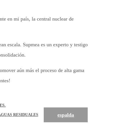
e en mi país, la central nuclear de
ran escala. Supmea es un experto y testigo
onsolidación.
promover aún más el proceso de alta gama
entes!
ES.
espalda
AGUAS RESIDUALES