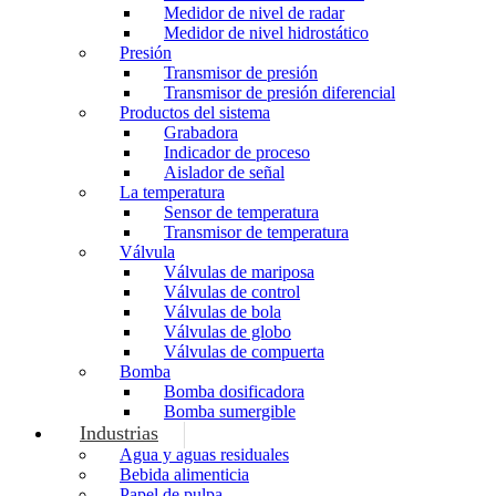
Medidor de nivel de radar
Medidor de nivel hidrostático
Presión
Transmisor de presión
Transmisor de presión diferencial
Productos del sistema
Grabadora
Indicador de proceso
Aislador de señal
La temperatura
Sensor de temperatura
Transmisor de temperatura
Válvula
Válvulas de mariposa
Válvulas de control
Válvulas de bola
Válvulas de globo
Válvulas de compuerta
Bomba
Bomba dosificadora
Bomba sumergible
Industrias
Agua y aguas residuales
Bebida alimenticia
Papel de pulpa