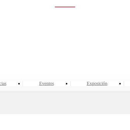
Rumah
Eventos y noticias
Sala de noticias
cias
Eventos
Exposición