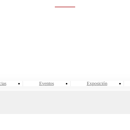
Rumah
Eventos y noticias
Sala de noticias
cias
Eventos
Exposición