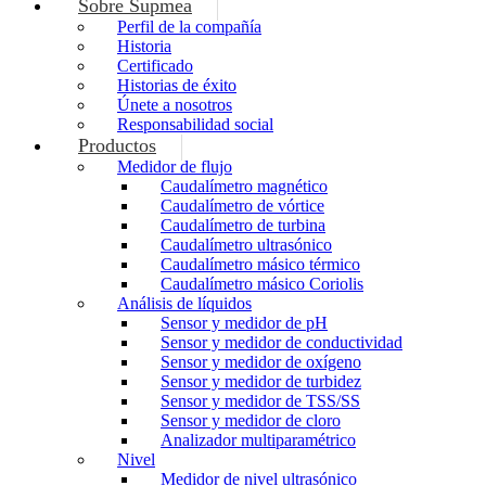
Sobre Supmea
Perfil de la compañía
Historia
Certificado
Historias de éxito
Únete a nosotros
Responsabilidad social
Productos
Medidor de flujo
Caudalímetro magnético
Caudalímetro de vórtice
Caudalímetro de turbina
Caudalímetro ultrasónico
Caudalímetro másico térmico
Caudalímetro másico Coriolis
Análisis de líquidos
Sensor y medidor de pH
Sensor y medidor de conductividad
Sensor y medidor de oxígeno
Sensor y medidor de turbidez
Sensor y medidor de TSS/SS
Sensor y medidor de cloro
Analizador multiparamétrico
Nivel
Medidor de nivel ultrasónico