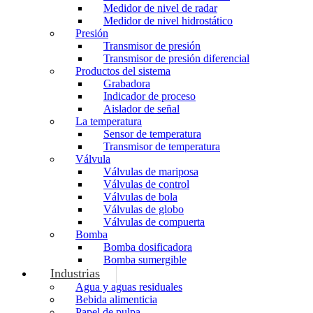
Medidor de nivel de radar
Medidor de nivel hidrostático
Presión
Transmisor de presión
Transmisor de presión diferencial
Productos del sistema
Grabadora
Indicador de proceso
Aislador de señal
La temperatura
Sensor de temperatura
Transmisor de temperatura
Válvula
Válvulas de mariposa
Válvulas de control
Válvulas de bola
Válvulas de globo
Válvulas de compuerta
Bomba
Bomba dosificadora
Bomba sumergible
Industrias
Agua y aguas residuales
Bebida alimenticia
Papel de pulpa