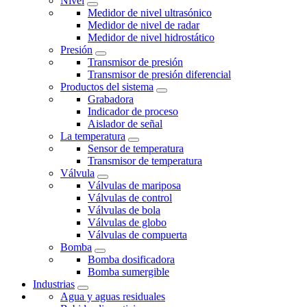
Nivel
Medidor de nivel ultrasónico
Medidor de nivel de radar
Medidor de nivel hidrostático
Presión
Transmisor de presión
Transmisor de presión diferencial
Productos del sistema
Grabadora
Indicador de proceso
Aislador de señal
La temperatura
Sensor de temperatura
Transmisor de temperatura
Válvula
Válvulas de mariposa
Válvulas de control
Válvulas de bola
Válvulas de globo
Válvulas de compuerta
Bomba
Bomba dosificadora
Bomba sumergible
Industrias
Agua y aguas residuales