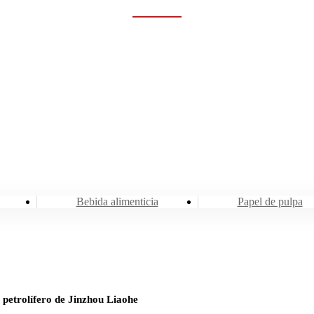
Rumah
Industrias
Minería y Metal
Bebida alimenticia
Papel de pulpa
 petrolífero de Jinzhou Liaohe