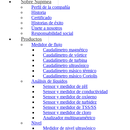
Sobre Supmea
Perfil de la compañía
Historia
Certificado
Historias de éxito
Únete a nosotros
Responsabilidad social
Productos
Medidor de flujo
Caudalímetro magnético
Caudalímetro de vórtice
Caudalímetro de turbina
Caudalímetro ultrasónico
Caudalímetro másico térmico
Caudalímetro másico Coriolis
Análisis de líquidos
Sensor y medidor de pH
Sensor y medidor de conductividad
Sensor y medidor de oxígeno
Sensor y medidor de turbidez
Sensor y medidor de TSS/SS
Sensor y medidor de cloro
Analizador multiparamétrico
Nivel
Medidor de nivel ultrasónico