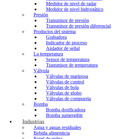
Medidor de nivel de radar
Medidor de nivel hidrostático
Presión
Transmisor de presión
Transmisor de presión diferencial
Productos del sistema
Grabadora
Indicador de proceso
Aislador de señal
La temperatura
Sensor de temperatura
Transmisor de temperatura
Válvula
Válvulas de mariposa
Válvulas de control
Válvulas de bola
Válvulas de globo
Válvulas de compuerta
Bomba
Bomba dosificadora
Bomba sumergible
Industrias
Agua y aguas residuales
Bebida alimenticia
Papel de pulpa