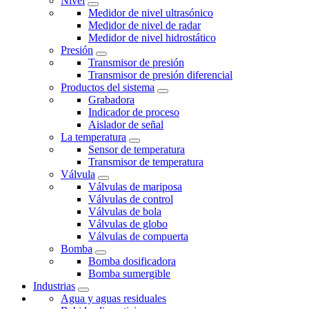
Nivel
Medidor de nivel ultrasónico
Medidor de nivel de radar
Medidor de nivel hidrostático
Presión
Transmisor de presión
Transmisor de presión diferencial
Productos del sistema
Grabadora
Indicador de proceso
Aislador de señal
La temperatura
Sensor de temperatura
Transmisor de temperatura
Válvula
Válvulas de mariposa
Válvulas de control
Válvulas de bola
Válvulas de globo
Válvulas de compuerta
Bomba
Bomba dosificadora
Bomba sumergible
Industrias
Agua y aguas residuales