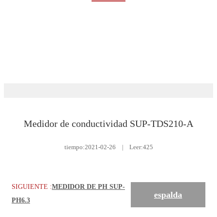
Rumah
Servicios
Descargar
Análisis de líquidos
Medidor de conductividad SUP-TDS210-A
tiempo:
2021-02-26
|
Leer:425
SIGUIENTE :
MEDIDOR DE PH SUP-
espalda
PH6.3