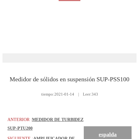
Rumah
Servicios
Descargar
Análisis de líquidos
Medidor de sólidos en suspensión SUP-PSS100
tiempo:
2021-01-14
|
Leer:343
ANTERIOR :
MEDIDOR DE TURBIDEZ
SUP-PTU200
espalda
SIGUIENTE :
AMPLIFICADOR DE