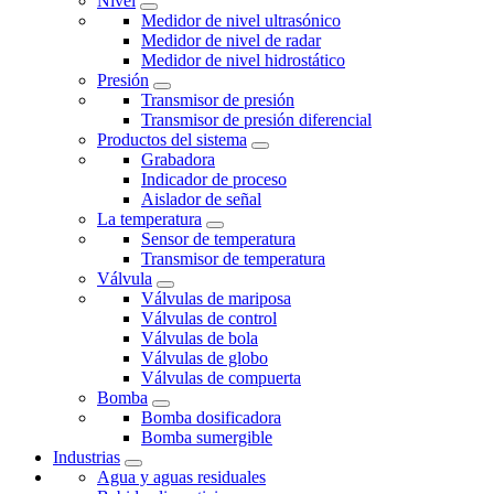
Nivel
Medidor de nivel ultrasónico
Medidor de nivel de radar
Medidor de nivel hidrostático
Presión
Transmisor de presión
Transmisor de presión diferencial
Productos del sistema
Grabadora
Indicador de proceso
Aislador de señal
La temperatura
Sensor de temperatura
Transmisor de temperatura
Válvula
Válvulas de mariposa
Válvulas de control
Válvulas de bola
Válvulas de globo
Válvulas de compuerta
Bomba
Bomba dosificadora
Bomba sumergible
Industrias
Agua y aguas residuales