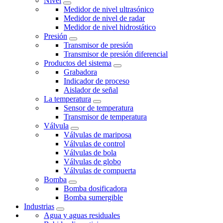
Nivel
Medidor de nivel ultrasónico
Medidor de nivel de radar
Medidor de nivel hidrostático
Presión
Transmisor de presión
Transmisor de presión diferencial
Productos del sistema
Grabadora
Indicador de proceso
Aislador de señal
La temperatura
Sensor de temperatura
Transmisor de temperatura
Válvula
Válvulas de mariposa
Válvulas de control
Válvulas de bola
Válvulas de globo
Válvulas de compuerta
Bomba
Bomba dosificadora
Bomba sumergible
Industrias
Agua y aguas residuales