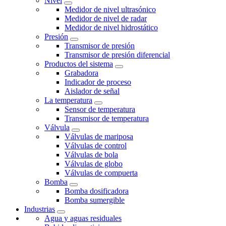
Nivel
Medidor de nivel ultrasónico
Medidor de nivel de radar
Medidor de nivel hidrostático
Presión
Transmisor de presión
Transmisor de presión diferencial
Productos del sistema
Grabadora
Indicador de proceso
Aislador de señal
La temperatura
Sensor de temperatura
Transmisor de temperatura
Válvula
Válvulas de mariposa
Válvulas de control
Válvulas de bola
Válvulas de globo
Válvulas de compuerta
Bomba
Bomba dosificadora
Bomba sumergible
Industrias
Agua y aguas residuales